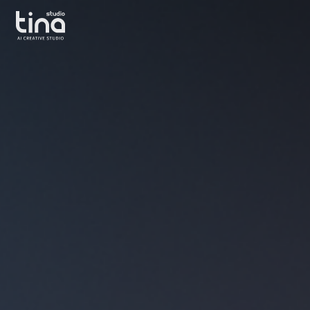
스튜디오
AI
티나
영상
|
제작,
Studio
AI
Tina
드라마
|
제작,
스튜디오티나
AI
|
영화
Studiotina
제작,
AI
숏폼
제작,
생성형
AI,
AI
콘텐츠
제작,
AI
크리에이티브
스튜디오